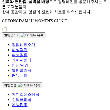
신뢰와 편안함, 실력을 바탕
으로 청담혜진를 방문해주시는 모
든 고객분들과
함께 공감하고, 양질의 진료와 치료를 약속드립니다.
CHEONGDAM HJ WOMEN'S CLINIC
웰빙클리닉
청담혜진소개
여성검진
여성질환
레이저센터
임신/피임
웰빙클리닉
커뮤니티
예방접종
메디컬에스테틱
수액클리닉
예방접종