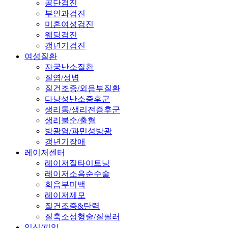
공단검진
부인과검진
미혼여성검진
웨딩검진
갱년기검진
여성질환
자궁난소질환
질염/성병
질건조증/외음부질환
다낭성난소증후군
생리통/생리전증후군
생리불순/출혈
방광염/과민성방광
갱년기장애
레이저센터
레이저질타이트닝
레이저소음순수술
회음부미백
레이저제모
질건조증&탄력
질축소성형술/질필러
임신/피임