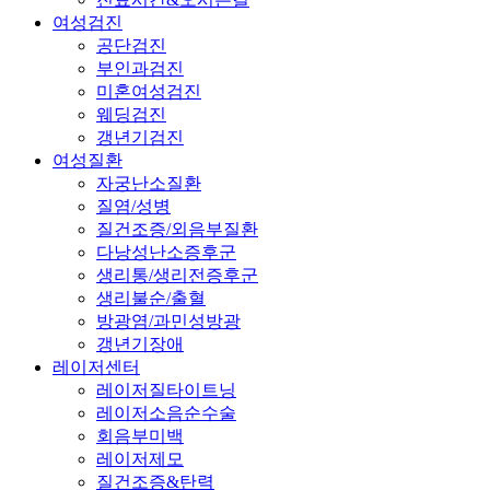
여성검진
공단검진
부인과검진
미혼여성검진
웨딩검진
갱년기검진
여성질환
자궁난소질환
질염/성병
질건조증/외음부질환
다낭성난소증후군
생리통/생리전증후군
생리불순/출혈
방광염/과민성방광
갱년기장애
레이저센터
레이저질타이트닝
레이저소음순수술
회음부미백
레이저제모
질건조증&탄력