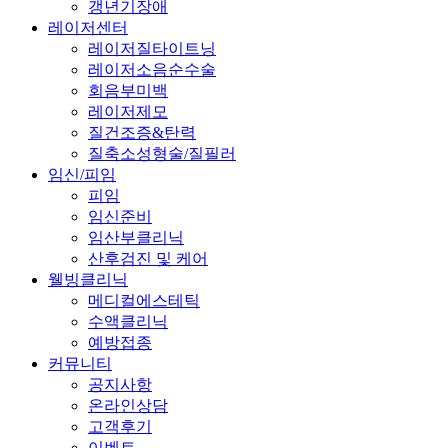
갱년기장애
레이저센터
레이저질타이트닝
레이저소음순수술
회음부미백
레이저제모
질건조증&탄력
질축소성형술/질필러
임신/피임
피임
임신준비
임산부클리닉
산후검진 및 케어
웰빙클리닉
메디컬에스테틱
수액클리닉
예방접종
커뮤니티
공지사항
온라인상담
고객후기
이벤트