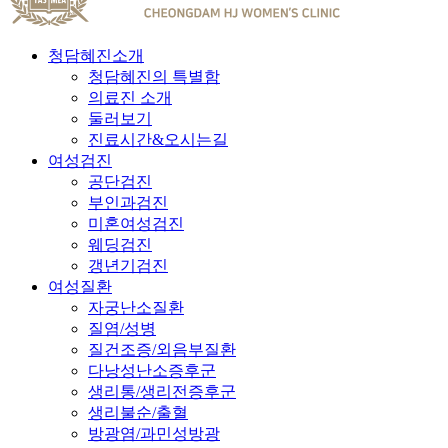
청담혜진소개
청담혜진의 특별함
의료진 소개
둘러보기
진료시간&오시는길
여성검진
공단검진
부인과검진
미혼여성검진
웨딩검진
갱년기검진
여성질환
자궁난소질환
질염/성병
질건조증/외음부질환
다낭성난소증후군
생리통/생리전증후군
생리불순/출혈
방광염/과민성방광