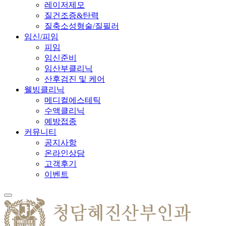
레이저제모
질건조증&탄력
질축소성형술/질필러
임신/피임
피임
임신준비
임산부클리닉
산후검진 및 케어
웰빙클리닉
메디컬에스테틱
수액클리닉
예방접종
커뮤니티
공지사항
온라인상담
고객후기
이벤트