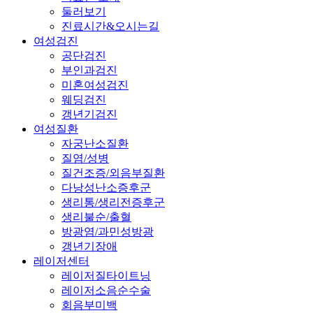
둘러보기
진료시간&오시는길
여성검진
공단검진
부인과검진
미혼여성검진
웨딩검진
갱년기검진
여성질환
자궁난소질환
질염/성병
질건조증/외음부질환
다낭성난소증후군
생리통/생리전증후군
생리불순/출혈
방광염/과민성방광
갱년기장애
레이저센터
레이저질타이트닝
레이저소음순수술
회음부미백