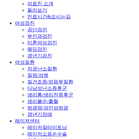
의료진 소개
둘러보기
진료시간&오시는길
여성검진
공단검진
부인과검진
미혼여성검진
웨딩검진
갱년기검진
여성질환
자궁난소질환
질염/성병
질건조증/외음부질환
다낭성난소증후군
생리통/생리전증후군
생리불순/출혈
방광염/과민성방광
갱년기장애
레이저센터
레이저질타이트닝
레이저소음순수술