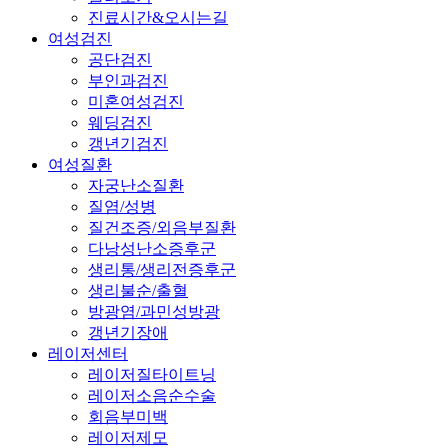
진료시간&오시는길
여성검진
공단검진
부인과검진
미혼여성검진
웨딩검진
갱년기검진
여성질환
자궁난소질환
질염/성병
질건조증/외음부질환
다낭성난소증후군
생리통/생리전증후군
생리불순/출혈
방광염/과민성방광
갱년기장애
레이저센터
레이저질타이트닝
레이저소음순수술
회음부미백
레이저제모