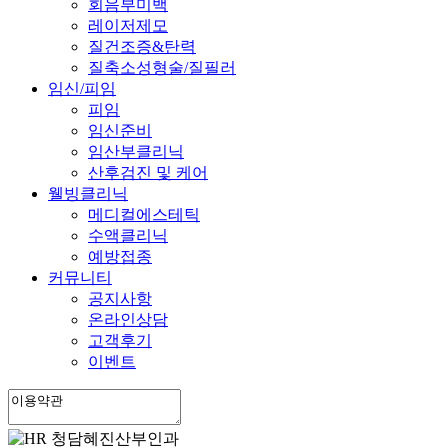
회음부미백
레이저제모
질건조증&탄력
질축소성형술/질필러
임신/피임
피임
임신준비
임산부클리닉
산후검진 및 케어
웰빙클리닉
메디컬에스테틱
수액클리닉
예방접종
커뮤니티
공지사항
온라인상담
고객후기
이벤트