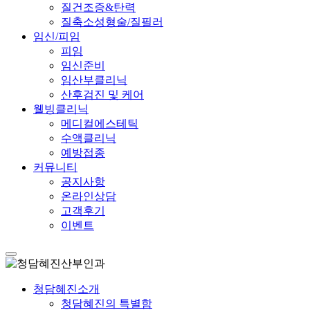
질건조증&탄력
질축소성형술/질필러
임신/피임
피임
임신준비
임산부클리닉
산후검진 및 케어
웰빙클리닉
메디컬에스테틱
수액클리닉
예방접종
커뮤니티
공지사항
온라인상담
고객후기
이벤트
청담혜진소개
청담혜진의 특별함