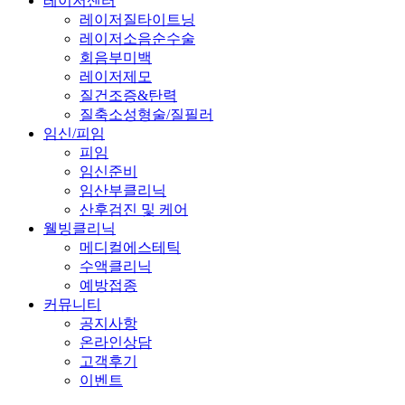
레이저센터
레이저질타이트닝
레이저소음순수술
회음부미백
레이저제모
질건조증&탄력
질축소성형술/질필러
임신/피임
피임
임신준비
임산부클리닉
산후검진 및 케어
웰빙클리닉
메디컬에스테틱
수액클리닉
예방접종
커뮤니티
공지사항
온라인상담
고객후기
이벤트