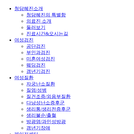
청담혜진소개
청담혜진의 특별함
의료진 소개
둘러보기
진료시간&오시는길
여성검진
공단검진
부인과검진
미혼여성검진
웨딩검진
갱년기검진
여성질환
자궁난소질환
질염/성병
질건조증/외음부질환
다낭성난소증후군
생리통/생리전증후군
생리불순/출혈
방광염/과민성방광
갱년기장애