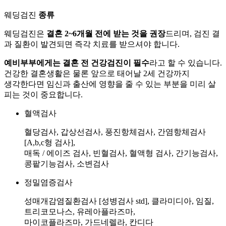
웨딩검진
종류
웨딩검진은
결혼 2~6개월 전에 받는 것을 권장
드리며, 검진 결
과 질환이 발견되면 즉각 치료를 받으셔야 합니다.
예비부부에게는 결혼 전 건강검진이 필수
라고 할 수 있습니다.
건강한 결혼생활은 물론 앞으로 태어날 2세 건강까지
생각한다면 임신과 출산에 영향을 줄 수 있는 부분을 미리 살
피는 것이 중요합니다.
혈액검사
혈당검사, 갑상선검사, 풍진항체검사, 간염항체검사
[A,b,c형 검사],
매독 / 에이즈 검사, 빈혈검사, 혈액형 검사, 간기능검사,
콩팥기능검사, 소변검사
정밀염증검사
성매개감염질환검사 [성병검사 std], 클라미디아, 임질,
트리코모나스, 유레아플라즈마,
마이코플라즈마, 가드네렐라, 칸디다