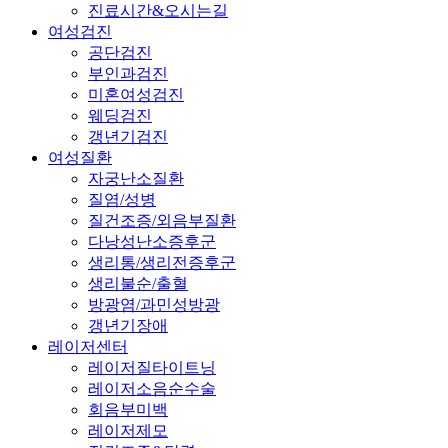
진료시간&오시는길
여성검진
공단검진
부인과검진
미혼여성검진
웨딩검진
갱년기검진
여성질환
자궁난소질환
질염/성병
질건조증/외음부질환
다낭성난소증후군
생리통/생리전증후군
생리불순/출혈
방광염/과민성방광
갱년기장애
레이저센터
레이저질타이트닝
레이저소음순수술
회음부미백
레이저제모