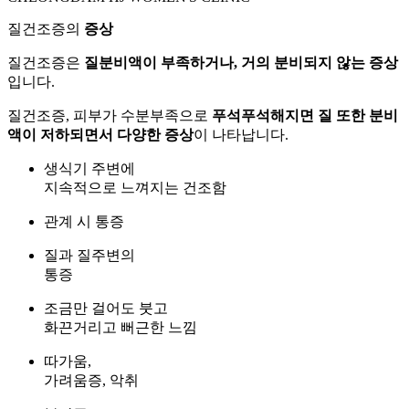
질건조증의
증상
질건조증은
질분비액이 부족하거나, 거의 분비되지 않는 증상
입니다.
질건조증, 피부가 수분부족으로
푸석푸석해지면 질 또한 분비
액이 저하되면서 다양한 증상
이 나타납니다.
생식기 주변에
지속적으로 느껴지는 건조함
관계 시 통증
질과 질주변의
통증
조금만 걸어도 붓고
화끈거리고 뻐근한 느낌
따가움,
가려움증, 악취