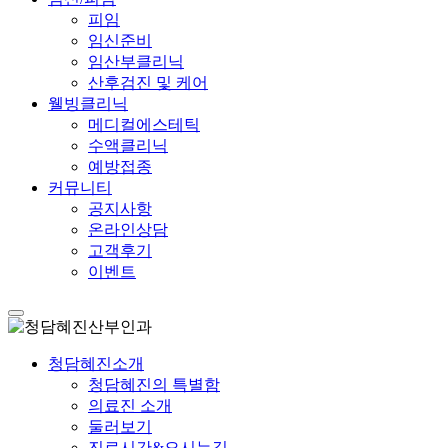
피임
임신준비
임산부클리닉
산후검진 및 케어
웰빙클리닉
메디컬에스테틱
수액클리닉
예방접종
커뮤니티
공지사항
온라인상담
고객후기
이벤트
청담혜진소개
청담혜진의 특별함
의료진 소개
둘러보기
진료시간&오시는길