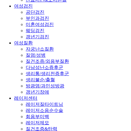
여성검진
공단검진
부인과검진
미혼여성검진
웨딩검진
갱년기검진
여성질환
자궁난소질환
질염/성병
질건조증/외음부질환
다낭성난소증후군
생리통/생리전증후군
생리불순/출혈
방광염/과민성방광
갱년기장애
레이저센터
레이저질타이트닝
레이저소음순수술
회음부미백
레이저제모
질건조증&탄력