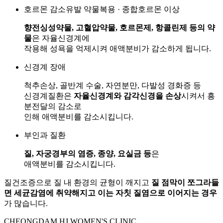
호르몬 감소유발 약물복용 · 종합호르몬 이상
향전싱성약물, 고혈압약물, 호르몬제, 항콜린제 등의 약
물
은 자율신경계에
작용해 성욕을 억제시켜 애액분비가 감소하게 됩니다.
신경계 장애
척추손상, 골반계 수술, 자연분만, 다발성 경화증 등
신경계질환은
자율신경계와 감각신경을 손상
시켜서 흥
분전달의 감소로
인해 애액분비를 감소시킵니다.
부인과 질환
질, 자궁경부의 염증, 종양, 요실금 등
은
애액분비를 감소시킵니다.
질건조증으로 질 내 환경의 균형이 깨지고
질 점막이 쪼그라들
면 세균감염에 취약해지고 이는 자칫 질염으로 이어지는 경우
가 많습니다.
CHEONGDAM HJ WOMEN'S CLINIC