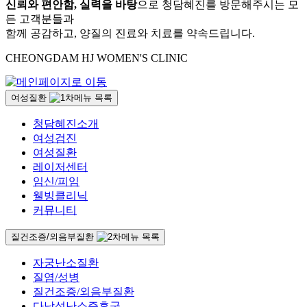
신뢰와 편안함, 실력을 바탕
으로 청담혜진를 방문해주시는 모
든 고객분들과
함께 공감하고, 양질의 진료와 치료를 약속드립니다.
CHEONGDAM HJ WOMEN'S CLINIC
여성질환
청담혜진소개
여성검진
여성질환
레이저센터
임신/피임
웰빙클리닉
커뮤니티
질건조증/외음부질환
자궁난소질환
질염/성병
질건조증/외음부질환
다낭성난소증후군