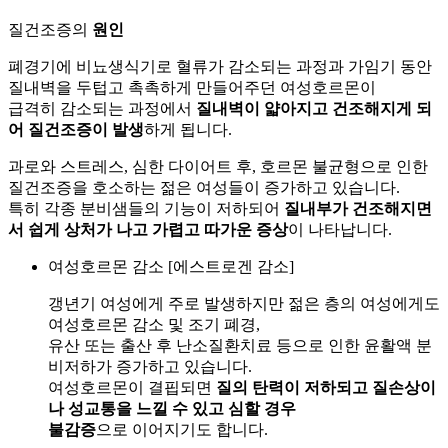
질건조증의
원인
폐경기에 비뇨생식기로 혈류가 감소되는 과정과 가임기 동안
질내벽을 두텁고 촉촉하게 만들어주던 여성호르몬이
급격히 감소되는 과정에서
질내벽이 얇아지고 건조해지게 되
어 질건조증이 발생
하게 됩니다.
과로와 스트레스, 심한 다이어트 후, 호르몬 불균형으로 인한
질건조증을 호소하는 젊은 여성들이 증가하고 있습니다.
특히 각종 분비샘들의 기능이 저하되어
질내부가 건조해지면
서 쉽게 상처가 나고 가렵고 따가운 증상
이 나타납니다.
여성호르몬 감소 [에스트로겐 감소]
갱년기 여성에게 주로 발생하지만 젊은 층의 여성에게도
여성호르몬 감소 및 조기 폐경,
유산 또는 출산 후 난소질환치료 등으로 인한 윤활액 분
비저하가 증가하고 있습니다.
여성호르몬이 결핍되면
질의 탄력이 저하되고 질손상이
나 성교통
을 느낄 수 있고 심할 경우
불감증
으로 이어지기도 합니다.