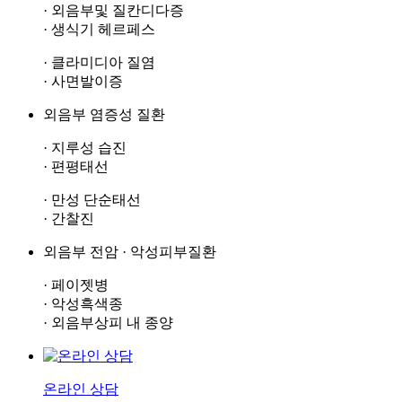
· 외음부및 질칸디다증
· 생식기 헤르페스
· 클라미디아 질염
· 사면발이증
외음부 염증성 질환
· 지루성 습진
· 편평태선
· 만성 단순태선
· 간찰진
외음부 전암 · 악성피부질환
· 페이젯병
· 악성흑색종
· 외음부상피 내 종양
온라인 상담